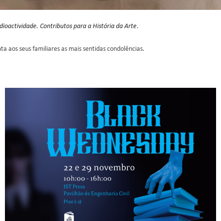
dioactividade. Contributos para a História da Arte
.
ta aos seus familiares as mais sentidas condolências.