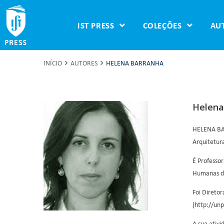
IST PRESS
COLEÇÕES
AU
INÍCIO
AUTORES
HELENA BARRANHA
Helena
HELENA BAR
Arquitetur
É Professor
Humanas da
Foi Direto
(http://unp