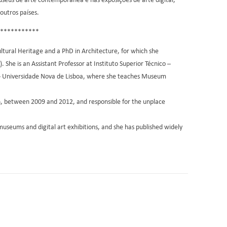
museus de arte contemporânea e nas exposições de arte digital,
outros países.
***********
ural Heritage and a PhD in Architecture, for which she
he is an Assistant Professor at Instituto Superior Técnico –
s – Universidade Nova de Lisboa, where she teaches Museum
, between 2009 and 2012, and responsible for the unplace
museums and digital art exhibitions, and she has published widely