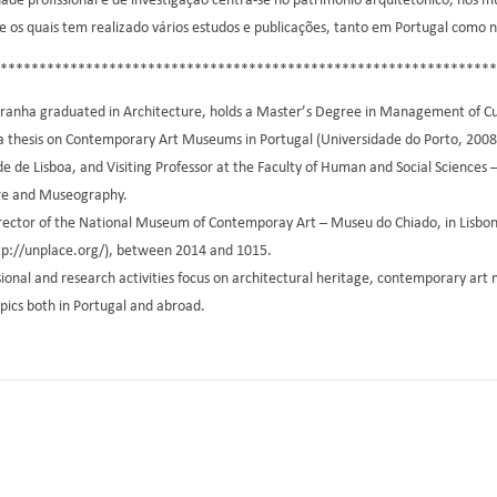
dade profissional e de investigação centra-se no património arquitetónico, nos 
 os quais tem realizado vários estudos e publicações, tanto em Portugal como n
****************************************************************
ranha graduated in Architecture, holds a Master’s Degree in Management of Cult
 thesis on Contemporary Art Museums in Portugal (Universidade do Porto, 2008). S
e de Lisboa, and Visiting Professor at the Faculty of Human and Social Science
re and Museography.
rector of the National Museum of Contemporay Art – Museu do Chiado, in Lisbon
ttp://unplace.org/), between 2014 and 1015.
ional and research activities focus on architectural heritage, contemporary art 
pics both in Portugal and abroad.