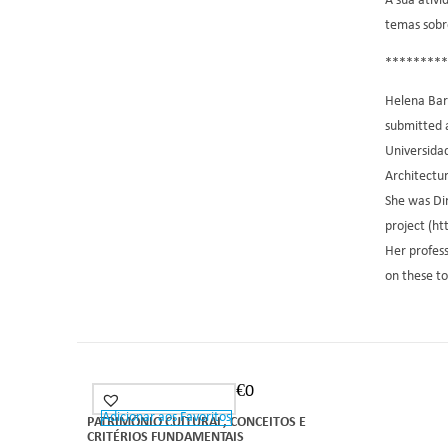
A sua ativi
temas sobre
*********
Helena Bar
submitted a
Universidad
Architectu
She was Di
project (h
Her profess
on these to
€
0
Adicionar aos Favoritos
PATRIMÓNIO CULTURAL, CONCEITOS E
CRITÉRIOS FUNDAMENTAIS