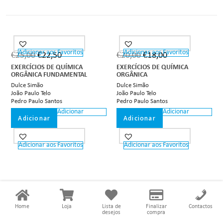
Adicionar aos Favoritos
Adicionar aos Favoritos
€
25,00
€
22,50
€
20,00
€
18,00
EXERCÍCIOS DE QUÍMICA
EXERCÍCIOS DE QUÍMICA
ORGÂNICA FUNDAMENTAL
ORGÂNICA
Dulce Simão
Dulce Simão
João Paulo Telo
João Paulo Telo
Pedro Paulo Santos
Pedro Paulo Santos
Adicionar
Adicionar
Adicionar
Adicionar
Adicionar aos Favoritos
Adicionar aos Favoritos
Home
Loja
Lista de
Finalizar
Contactos
desejos
compra