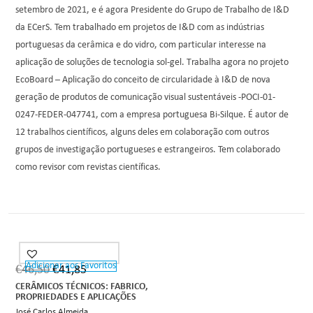
setembro de 2021, e é agora Presidente do Grupo de Trabalho de I&D
da ECerS. Tem trabalhado em projetos de I&D com as indústrias
portuguesas da cerâmica e do vidro, com particular interesse na
aplicação de soluções de tecnologia sol-gel. Trabalha agora no projeto
EcoBoard – Aplicação do conceito de circularidade à I&D de nova
geração de produtos de comunicação visual sustentáveis -POCI-01-
0247-FEDER-047741, com a empresa portuguesa Bi-Silque. É autor de
12 trabalhos científicos, alguns deles em colaboração com outros
grupos de investigação portugueses e estrangeiros. Tem colaborado
como revisor com revistas científicas.
Adicionar aos Favoritos
€
46,50
€
41,85
CERÂMICOS TÉCNICOS: FABRICO,
PROPRIEDADES E APLICAÇÕES
José Carlos Almeida