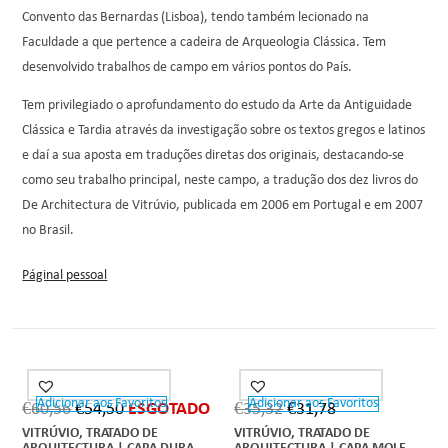
Convento das Bernardas (Lisboa), tendo também lecionado na
Faculdade a que pertence a cadeira de Arqueologia Clássica. Tem
desenvolvido trabalhos de campo em vários pontos do País.
Tem privilegiado o aprofundamento do estudo da Arte da Antiguidade
Clássica e Tardia através da investigação sobre os textos gregos e latinos
e daí a sua aposta em traduções diretas dos originais, destacando-se
como seu trabalho principal, neste campo, a tradução dos dez livros do
De Architectura de Vitrúvio, publicada em 2006 em Portugal e em 2007
no Brasil.
Páginal pessoal
Adicionar aos Favoritos
Adicionar aos Favoritos
OUT OF STOCK
€
60,56
€
54,50
ESGOTADO
€
35,32
€
31,78
VITRÚVIO, TRATADO DE
VITRÚVIO, TRATADO DE