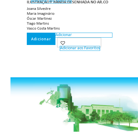
Adicionar aos Favoritos
ILUSTRAÇÃO E BANDA DESENHADA NO AR.CO
Joana Silvestre
Maria Imaginário
Óscar Martinez
Tiago Martins
Vasco Costa Martins
Adicionar
Adicionar
Adicionar aos Favoritos