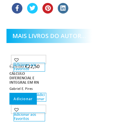
MAIS LIVROS DO AUTOR…
Adicionar aos
€
25,00
€
22,50
Favoritos
CÁLCULO
DIFERENCIAL E
INTEGRAL EM RN
Gabriel E. Pires
Adici
Adicionar
onar
Adicionar aos
Favoritos