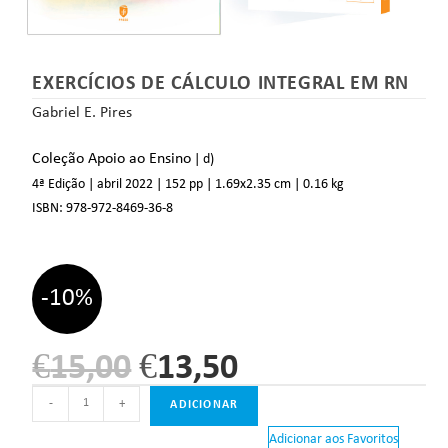
EXERCÍCIOS DE CÁLCULO INTEGRAL EM RN
Gabriel E. Pires
Coleção Apoio ao Ensino
| d)
4ª Edição | abril 2022
| 152 pp
| 1.69
x2.35 cm
| 0.16 kg
ISBN:
978-972-8469-36-8
-10%
€
15,00
€
13,50
-
+
ADICIONAR
Adicionar aos Favoritos