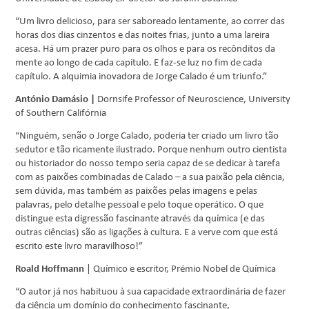
“Um livro delicioso, para ser saboreado lentamente, ao correr das
horas dos dias cinzentos e das noites frias, junto a uma lareira
acesa. Há um prazer puro para os olhos e para os recônditos da
mente ao longo de cada capítulo. E faz-se luz no fim de cada
capítulo. A alquimia inovadora de Jorge Calado é um triunfo.”
António Damásio |
Dornsife Professor of Neuroscience, University
of Southern Califórnia
“Ninguém, senão o Jorge Calado, poderia ter criado um livro tão
sedutor e tão ricamente ilustrado. Porque nenhum outro cientista
ou historiador do nosso tempo seria capaz de se dedicar à tarefa
com as paixões combinadas de Calado – a sua paixão pela ciência,
sem dúvida, mas também as paixões pelas imagens e pelas
palavras, pelo detalhe pessoal e pelo toque operático. O que
distingue esta digressão fascinante através da química (e das
outras ciências) são as ligações à cultura. E a verve com que está
escrito este livro maravilhoso!”
Roald Hoffmann
| Químico e escritor, Prémio Nobel de Química
“O autor já nos habituou à sua capacidade extraordinária de fazer
da ciência um domínio do conhecimento fascinante,