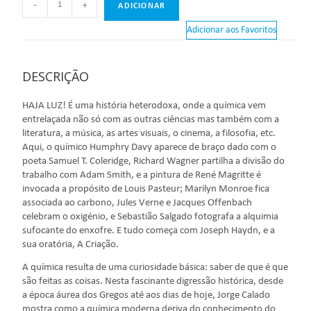
-
+
ADICIONAR
Adicionar aos Favoritos
DESCRIÇÃO
HAJA LUZ! É uma história heterodoxa, onde a química vem
entrelaçada não só com as outras ciências mas também com a
literatura, a música, as artes visuais, o cinema, a filosofia, etc.
Aqui, o químico Humphry Davy aparece de braço dado com o
poeta Samuel T. Coleridge, Richard Wagner partilha a divisão do
trabalho com Adam Smith, e a pintura de René Magritte é
invocada a propósito de Louis Pasteur; Marilyn Monroe fica
associada ao carbono, Jules Verne e Jacques Offenbach
celebram o oxigénio, e Sebastião Salgado fotografa a alquimia
sufocante do enxofre. E tudo começa com Joseph Haydn, e a
sua oratória, A Criação.
A química resulta de uma curiosidade básica: saber de que é que
são feitas as coisas. Nesta fascinante digressão histórica, desde
a época áurea dos Gregos até aos dias de hoje, Jorge Calado
mostra como a química moderna deriva do conhecimento do