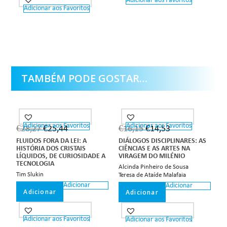
Adicionar aos Favoritos
Adicionar aos Favoritos
TAMBÉM PODE GOSTAR…
Adicionar aos Favoritos
Adicionar aos Favoritos
€
28,27
€
25,44
€
16,15
€
14,53
FLUIDOS FORA DA LEI: A
DIÁLOGOS DISCIPLINARES: AS
HISTÓRIA DOS CRISTAIS
CIÊNCIAS E AS ARTES NA
LÍQUIDOS, DE CURIOSIDADE A
VIRAGEM DO MILÉNIO
TECNOLOGIA
Alcinda Pinheiro de Sousa
Tim Slukin
Teresa de Ataíde Malafaia
Adicionar
Adicionar
Adicionar
Adicionar
Adicionar aos Favoritos
Adicionar aos Favoritos