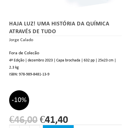
HAJA LUZ! UMA HISTÓRIA DA QUÍMICA
ATRAVÉS DE TUDO
Jorge Calado
Fora de Colecão
4ª Edição | dezembro 2023 | Capa brochada
| 632 pp
| 25
x23 cm
|
2.3 kg
ISBN:
978-989-8481-13-9
-10%
€
46,00
€
41,40