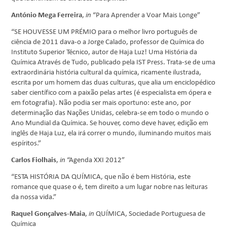
António Mega Ferreira
,
in
“Para Aprender a Voar Mais Longe”
“SE HOUVESSE UM PRÉMIO para o melhor livro português de
ciência de 2011 dava-o a Jorge Calado, professor de Química do
Instituto Superior Técnico, autor de Haja Luz! Uma História da
Química Através de Tudo, publicado pela IST Press. Trata-se de uma
extraordinária história cultural da química, ricamente ilustrada,
escrita por um homem das duas culturas, que alia um enciclopédico
saber científico com a paixão pelas artes (é especialista em ópera e
em fotografia). Não podia ser mais oportuno: este ano, por
determinação das Nações Unidas, celebra-se em todo o mundo o
Ano Mundial da Química. Se houver, como deve haver, edição em
inglês de Haja Luz, ela irá correr o mundo, iluminando muitos mais
espíritos.”
Carlos Fiolhais
,
in
“Agenda XXI 2012”
“ESTA HISTÓRIA DA QUÍMICA, que não é bem História, este
romance que quase o é, tem direito a um lugar nobre nas leituras
da nossa vida.”
Raquel Gonçalves-Maia
,
in
QUÍMICA, Sociedade Portuguesa de
Química