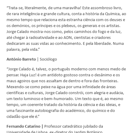
“Trata-se, literalmente, de uma maravilha! Este assombroso livro,
de rara inteligência e grande cultura, conta a história da Química, ao
mesmo tempo que relaciona esta estranha ciência com os deuses e
os demónios, os príncipes e os plebeus, os generais e os artistas.
Jorge Calado mostra-nos como, pelos caminhos do fogo e da luz,
até chegar à radioatividade e ao ADN, cientistas e criadores
dedicaram as suas vidas ao conhecimento. E pela liberdade. Numa
palavra, pela vida.”
António Barreto
| Sociólogo
“Jorge Calado é, talvez, o português moderno com menos medo de
pensar. Haja Luz! é um antídoto gostoso contra o desânimo e os
maus agoiros que nos assaltam de dentro e fora das fronteiras.
Mexendo-se como peixe na água por uma infinidade de áreas
científicas e culturais, Jorge Calado constrói, com alegria e audácia,
um texto luminoso e bem-humorado. Um texto que é, ao mesmo
tempo, um coerente tratado da história da ciência e das ideias, e
uma fascinante autobiografia do académico, do químico e do
cidadão que ele é.”
Fernando Catarino |
Professor catedrático jubilado da
Universidade de Lisboa, ex-diretor do Jardim Botânico