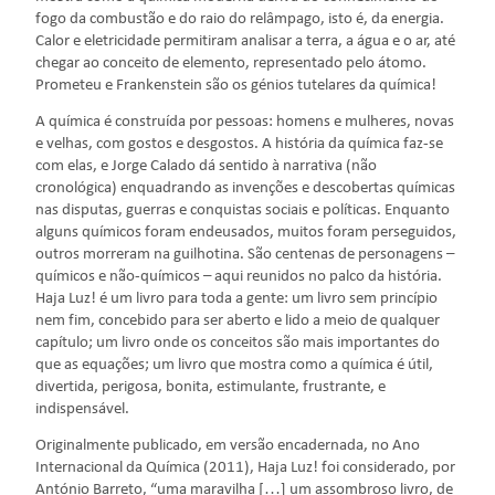
fogo da combustão e do raio do relâmpago, isto é, da energia.
Calor e eletricidade permitiram analisar a terra, a água e o ar, até
chegar ao conceito de elemento, representado pelo átomo.
Prometeu e Frankenstein são os génios tutelares da química!
A química é construída por pessoas: homens e mulheres, novas
e velhas, com gostos e desgostos. A história da química faz-se
com elas, e Jorge Calado dá sentido à narrativa (não
cronológica) enquadrando as invenções e descobertas químicas
nas disputas, guerras e conquistas sociais e políticas. Enquanto
alguns químicos foram endeusados, muitos foram perseguidos,
outros morreram na guilhotina. São centenas de personagens –
químicos e não-químicos – aqui reunidos no palco da história.
Haja Luz! é um livro para toda a gente: um livro sem princípio
nem fim, concebido para ser aberto e lido a meio de qualquer
capítulo; um livro onde os conceitos são mais importantes do
que as equações; um livro que mostra como a química é útil,
divertida, perigosa, bonita, estimulante, frustrante, e
indispensável.
Originalmente publicado, em versão encadernada, no Ano
Internacional da Química (2011), Haja Luz! foi considerado, por
António Barreto, “uma maravilha […] um assombroso livro, de