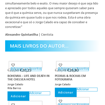
simultaneamente belo e exato. O meu maior desejo é que seja lido
e apreciado por todos aqueles que sempre quiseram saber para
que é que a química serve, ou que nunca suspeitaram da presença
da química em quase tudo o que nos rodeia. Esta é uma obra
excecional e que só o Jorge Calado era capaz de conceber e
concretizar.”
Alexandre Quintanilha
| Cientista
MAIS LIVROS DO AUTOR…
Adicionar aos Favoritos
Adicionar aos Favoritos
€
22,50
€
20,25
€
29,78
€
26,80
BOHEMIA – LIFE AND DEATH IN
PEDRAS & ROCHAS EM
THE CHELSEA HOTEL
FOTOGRAFIA
Jorge Calado
Jorge Calado
Rita Barros
Adicionar
Adicionar
Adicionar
Adicionar