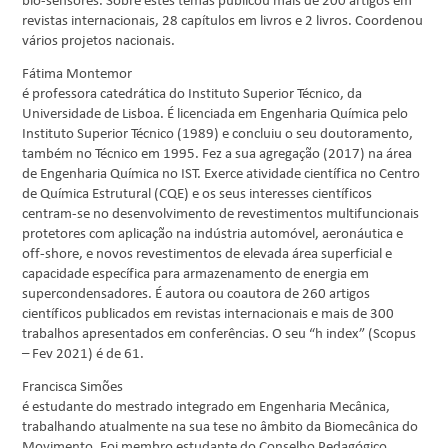
bio-sensores. Sobre estes temas publicou mais de 200 artigos em
revistas internacionais, 28 capítulos em livros e 2 livros. Coordenou
vários projetos nacionais.
Fátima Montemor
é professora catedrática do Instituto Superior Técnico, da
Universidade de Lisboa. É licenciada em Engenharia Química pelo
Instituto Superior Técnico (1989) e concluiu o seu doutoramento,
também no Técnico em 1995. Fez a sua agregação (2017) na área
de Engenharia Química no IST. Exerce atividade científica no Centro
de Química Estrutural (CQE) e os seus interesses científicos
centram-se no desenvolvimento de revestimentos multifuncionais
protetores com aplicação na indústria automóvel, aeronáutica e
off-shore, e novos revestimentos de elevada área superficial e
capacidade específica para armazenamento de energia em
supercondensadores. É autora ou coautora de 260 artigos
científicos publicados em revistas internacionais e mais de 300
trabalhos apresentados em conferências. O seu “h index” (Scopus
– Fev 2021) é de 61.
Francisca Simões
é estudante do mestrado integrado em Engenharia Mecânica,
trabalhando atualmente na sua tese no âmbito da Biomecânica do
Movimento. Foi membro estudante do Conselho Pedagógico