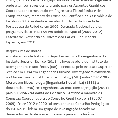
LARSyS, onde coordena o grupo de Robôs e Sistemas Inteligentes e
onde é também presidente-ajunto para os Assuntos Científicos.
Coordenador do mestrado em Engenharia Eletrotécnica e de
Computadores, membro do Conselho Científico e da Assembleia de
Escola do IST. Presidente e membro fundador da Sociedade
Portuguesa de Robótica em 2006. Delegado Nacional para os
programas da UE e da ESA em Robótica Espacial (2009-2012).
Cátedra de Excelência na Universidad Carlos III de Madrid,
Espanha, em 2010.
Raquel Aires de Barros
é professora catedrática do Departamento de Bioengenharia do
Instituto Superior Técnico (2011), e investigadora do Instituto de
Bioengenharia e Biociências (iBB). Licenciada pelo Instituto Superior
Técnico em 1984 em Engenharia Química. Investigadora convidada
no Massachusetts Institute of Technology (MIT) entre 1986-1987.
Mestre em Biotecnologia (Engenharia Bioquímica) (1988) e
doutorada (1990) em Engenharia Química com agregação (2001)
pelo IST. Vice-Presidente do Conselho Científico e membro da
Comissão Coordenadora do Conselho Científico do IST (2007-
2009). Entre 2012 e 2020 foi presidente do Conselho Pedagógico
do IST. No iBB lidera um grupo de investigação focado no
desenvolvimento de novos processos para a produção e