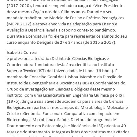
(2017-2020), tendo desempenhado o cargo de Vice-Presidente
desse mesmo Órgão nos dois últimos anos. Durante o seu
mandato trabalhou no Modelo de Ensino e Práticas Pedagógicas
(MEPP 2122) e esteve envolvida na adaptação para Ensino e
Avaliação à Distância levada a cabo no contexto pandémico.
Durante a Licenciatura foi eleita para representar os alunos do seu
curso enquanto Delegada de 2º e 3º anos (de 2015 a 2017).
Isabel Sá Correia
é professora catedrática Distinta de Ciências Biológicas e
Coordenadora-fundadora desta área científica no Instituto
Superior Técnico (IST) da Universidade de Lisboa (ULisboa). É
membro do Conselho Geral da ULisboa. Membro da Direção do
Instituto de Bioengenharia e Biociências (iBB) e Coordenadora do
Grupo de Investigação em Ciências Biológicas desse mesmo
instituto. Com uma Licenciatura em Engenharia Química pelo IST
(1975), dirigiu a sua atividade académica para a área de Ciências
Biológicas, em particular nos campos da Microbiologia Molecular e
Celular e Genómica Funcional e Comparativa com impacto em
Biotecnologia Microbiana e Saúde. Diretora do programa de
Doutoramento em Biotecnologia e Biociências do IST, orientou 40
teses de doutoramento. Integra as listas dos cientistas mais citados