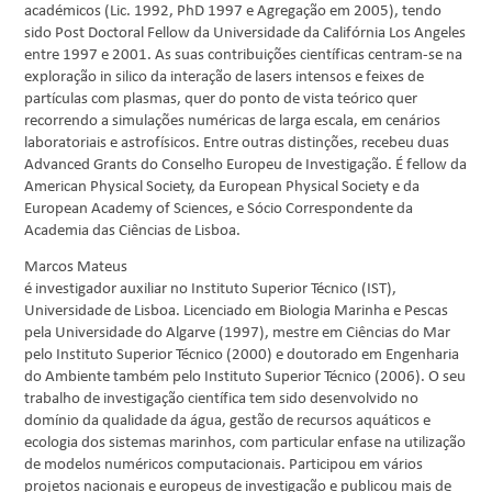
académicos (Lic. 1992, PhD 1997 e Agregação em 2005), tendo
sido Post Doctoral Fellow da Universidade da Califórnia Los Angeles
entre 1997 e 2001. As suas contribuições científicas centram-se na
exploração in silico da interação de lasers intensos e feixes de
partículas com plasmas, quer do ponto de vista teórico quer
recorrendo a simulações numéricas de larga escala, em cenários
laboratoriais e astrofísicos. Entre outras distinções, recebeu duas
Advanced Grants do Conselho Europeu de Investigação. É fellow da
American Physical Society, da European Physical Society e da
European Academy of Sciences, e Sócio Correspondente da
Academia das Ciências de Lisboa.
Marcos Mateus
é investigador auxiliar no Instituto Superior Técnico (IST),
Universidade de Lisboa. Licenciado em Biologia Marinha e Pescas
pela Universidade do Algarve (1997), mestre em Ciências do Mar
pelo Instituto Superior Técnico (2000) e doutorado em Engenharia
do Ambiente também pelo Instituto Superior Técnico (2006). O seu
trabalho de investigação científica tem sido desenvolvido no
domínio da qualidade da água, gestão de recursos aquáticos e
ecologia dos sistemas marinhos, com particular enfase na utilização
de modelos numéricos computacionais. Participou em vários
projetos nacionais e europeus de investigação e publicou mais de