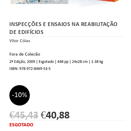
INSPECÇÕES E ENSAIOS NA REABILITAÇÃO
DE EDIFÍCIOS
Vítor Cóias
Fora de Colecão
2ª Edição, 2009 | Esgotado
| 448 pp
| 24
x28 cm
| 2.38 kg
ISBN:
978-972-8469-53-5
-10%
€
45,43
€
40,88
ESGOTADO