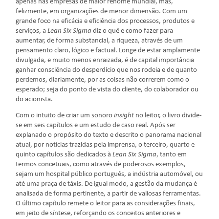
apenas nas empresas de maior renome mundial, mas,
felizmente, em organizações de menor dimensão. Com um
grande foco na eficácia e eficiência dos processos, produtos e
serviços, a
Lean Six Sigma
diz o quê e como fazer para
aumentar, de forma substancial, a riqueza, através de um
pensamento claro, lógico e factual. Longe de estar amplamente
divulgada, e muito menos enraizada, é de capital importância
ganhar consciência do desperdício que nos rodeia e de quanto
perdemos, diariamente, por as coisas não correrem como o
esperado; seja do ponto de vista do cliente, do colaborador ou
do acionista.
Com o intuito de criar um sonoro
insight
no leitor, o livro divide-
se em seis capítulos e um estudo de caso real. Após ser
explanado o propósito do texto e descrito o panorama nacional
atual, por notícias trazidas pela imprensa, o terceiro, quarto e
quinto capítulos são dedicados à
Lean Six Sigma
, tanto em
termos concetuais, como através de poderosos exemplos,
sejam um hospital público português, a indústria automóvel, ou
até uma praça de táxis. De igual modo, a gestão da mudança é
analisada de forma pertinente, a partir de valiosas ferramentas.
O último capítulo remete o leitor para as considerações finais,
em jeito de síntese, reforçando os conceitos anteriores e