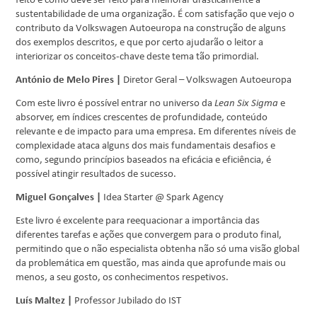
feito e como deve ser feito para melhorar drasticamente a
sustentabilidade de uma organização. É com satisfação que vejo o
contributo da Volkswagen Autoeuropa na construção de alguns
dos exemplos descritos, e que por certo ajudarão o leitor a
interiorizar os conceitos-chave deste tema tão primordial.
António de Melo Pires |
Diretor Geral – Volkswagen Autoeuropa
Com este livro é possível entrar no universo da
Lean Six Sigma
e
absorver, em índices crescentes de profundidade, conteúdo
relevante e de impacto para uma empresa. Em diferentes níveis de
complexidade ataca alguns dos mais fundamentais desafios e
como, segundo princípios baseados na eficácia e eficiência, é
possível atingir resultados de sucesso.
Miguel Gonçalves |
Idea Starter @ Spark Agency
Este livro é excelente para reequacionar a importância das
diferentes tarefas e ações que convergem para o produto final,
permitindo que o não especialista obtenha não só uma visão global
da problemática em questão, mas ainda que aprofunde mais ou
menos, a seu gosto, os conhecimentos respetivos.
Luís Maltez |
Professor Jubilado do IST