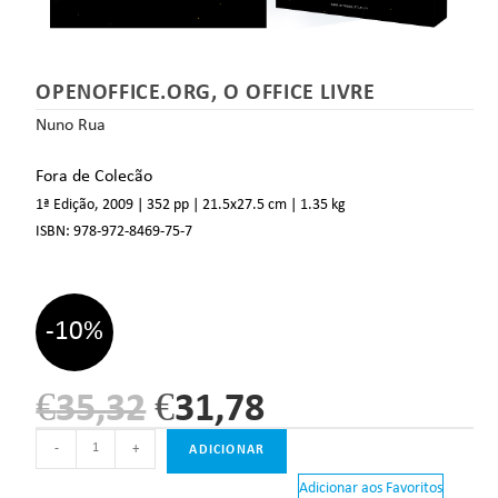
OPENOFFICE.ORG, O OFFICE LIVRE
Nuno Rua
Fora de Colecão
1ª Edição, 2009
| 352 pp
| 21.5
x27.5 cm
| 1.35 kg
ISBN:
978-972-8469-75-7
-10%
€
35,32
€
31,78
-
+
ADICIONAR
Adicionar aos Favoritos