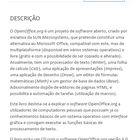
DESCRIÇÃO
O
OpenOffice.org
é um projeto de
software
aberto, criado por
iniciativa da SUN Microsystems, que pretende constituir uma
alternativa ao Microsoft-Office, compatível com este, mas de
multiplataforma (disponível em vários sistemas operativos) e
livre (grátis e com a possibilidade de ser copiado e alterado).
Atualmente, tem um processador de texto (
Writer
), uma folha
de cálculo (
Calc
), uma aplicação de apresentações (
Impress
),
uma aplicação de desenho (
Draw
), um editor de fórmulas
matemáticas (
Math)
e um gestor de base de dados (
Base
).
Adicionalmente dispõe de editores de páginas HTML, e
possibilita a automação de tarefas (utilização de macros).
Este livro destina-se a explicar o
software
OpenOffice.org a
utilizadores de computadores pessoais que possuam já os
conhecimentos básicos de um sistema operativo com
interface
gráfica e consigam executar as funções básicas de
processamento de texto.
O livro inclui um CD com o
software
OpenOffice.org
versão 3.0