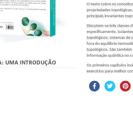
O texto cobre os conceitos
propriedades topológicas,
principais invariantes top
Discutem-se três classes 
especificamente, isolante
topológicos; sistemas de 
fora do equilíbrio termod
topológicos. São também
informação quântica no c
A: UMA INTRODUÇÃO
Os primeiros capítulos in
exercícios para melhor c