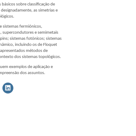
 básicos sobre classificação de
 designadamente, as simetrias e
ológicos.
de sistemas fermiónicos,
s, supercondutores e semimetais
spins; sistemas fotónicos; sistemas
inâmico, incluindo os de Floquet
 apresentados métodos de
ontexto dos sistemas topológicos.
cluem exemplos de aplicação e
ompreensão dos assuntos.