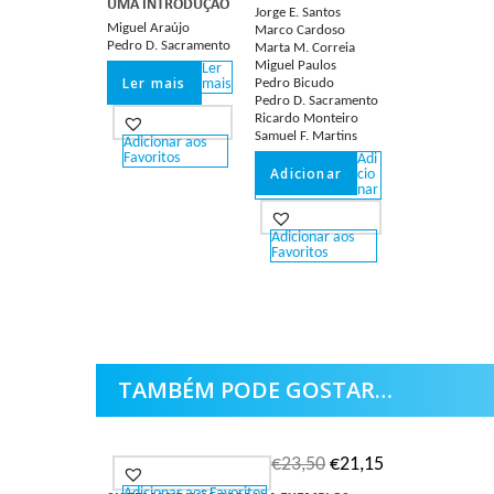
UMA INTRODUÇÃO
Jorge E. Santos
Miguel Araújo
Marco Cardoso
Pedro D. Sacramento
Marta M. Correia
Miguel Paulos
Ler
Ler mais
mais
Pedro Bicudo
Pedro D. Sacramento
Ricardo Monteiro
Samuel F. Martins
Adicionar aos
Favoritos
Adi
Adicionar
cio
nar
Adicionar aos
Favoritos
TAMBÉM PODE GOSTAR…
€
23,50
€
21,15
Adicionar aos Favoritos