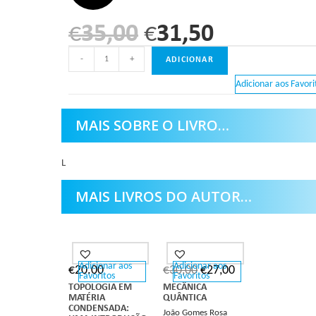
€
35,00
€
31,50
-
+
ADICIONAR
Adicionar aos Favori
MAIS SOBRE O LIVRO…
L
MAIS LIVROS DO AUTOR…
Adicionar aos
Adicionar aos
€
20.00
€
30,00
€
27,00
Favoritos
Favoritos
TOPOLOGIA EM
MECÂNICA
MATÉRIA
QUÂNTICA
CONDENSADA:
João Gomes Rosa