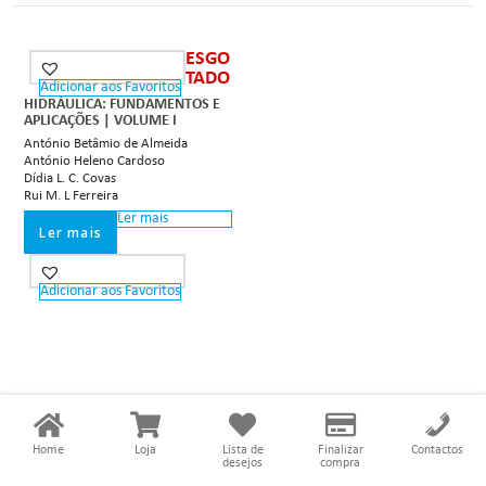
ESGO
TADO
Adicionar aos Favoritos
OUT OF STOCK
HIDRÁULICA: FUNDAMENTOS E
APLICAÇÕES | VOLUME I
António Betâmio de Almeida
António Heleno Cardoso
Dídia L. C. Covas
Rui M. L Ferreira
Ler mais
Ler mais
Adicionar aos Favoritos
Home
Loja
Lista de
Finalizar
Contactos
desejos
compra