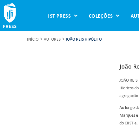
IST PRESS
COLEÇÕES
AU
INÍCIO
AUTORES
JOÃO REIS HIPÓLITO
João Re
JOÃO REIS 
Hídricos d
agregação n
Ao longo de
Marques e 
do CIIST e,