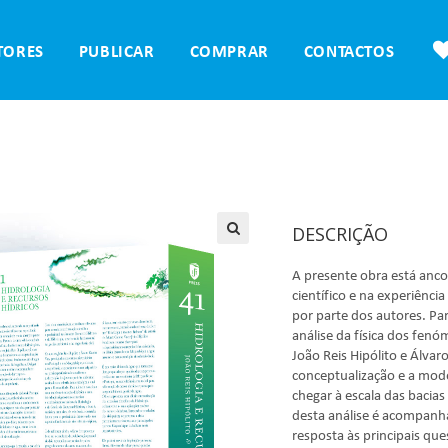
TORES
PUBLICAR
COMPRAR
CONTACTOS
DESCRIÇÃO
A presente obra está an
científico e na experiênci
por parte dos autores. Pa
análise da física dos fen
João Reis Hipólito e Álv
conceptualização e a mod
chegar à escala das bacias 
desta análise é acompanh
resposta às principais que