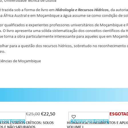
o, Universidade Técnica de Lisboa
é trazida sob a forma de livro em
Hidrologia e Recursos Hídricos
, da autori
na África Austral e em Moçambique a água assume-se como condição de so
 por qualificados e experientes professores universitários de Moçambique e 
a. O livro apresenta uma sólida sistematização dos conceitos científicos da 
 que torna a obra particularmente interessante para aqueles que em Moçam
 olhar para a questão dos recursos hídricos, sobretudo no reconhecimento d
ro.
Ciências de Moçambique
€
25,00
€
22,50
ESGOTA
ar aos Favoritos
Adicionar aos Favoritos
OUT OF STOCK
 DOS ESTADOS CRÍTICOS: SOLOS
HIDRÁULICA: FUNDAMENTOS E APLI
S E NÃO SATURADOS
VOLUME I