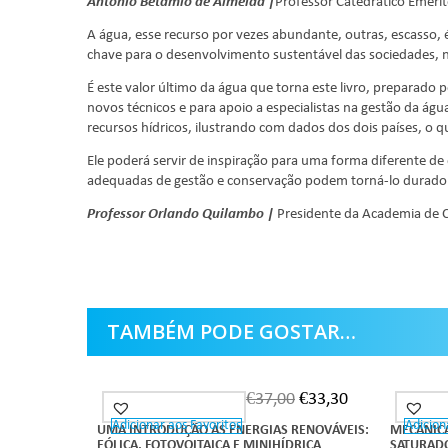
António Betâmio de Almeida |
Professor Catedrático Emérit
A água, esse recurso por vezes abundante, outras, escasso, 
chave para o desenvolvimento sustentável das sociedades, 
É este valor último da água que torna este livro, preparado
novos técnicos e para apoio a especialistas na gestão da águ
recursos hídricos, ilustrando com dados dos dois países, o
Ele poderá servir de inspiração para uma forma diferente de
adequadas de gestão e conservação podem torná-lo duradoi
Professor Orlando Quilambo |
Presidente da Academia de 
TAMBÉM PODE GOSTAR…
€
37,00
€
33,30
Adicionar aos Favoritos
Adicion
UMA INTRODUÇÃO ÀS ENERGIAS RENOVÁVEIS:
MECÂNICA
EÓLICA, FOTOVOLTAICA E MINIHÍDRICA
SATURADO