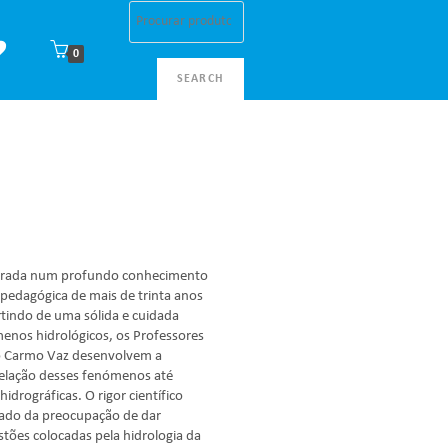
0
SEARCH
corada num profundo conhecimento
a pedagógica de mais de trinta anos
rtindo de uma sólida e cuidada
ómenos hidrológicos, os Professores
aro Carmo Vaz desenvolvem a
elação desses fenómenos até
hidrográficas. O rigor científico
ado da preocupação de dar
stões colocadas pela hidrologia da