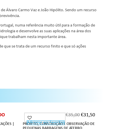
a de Álvaro Carmo Vaz e João Hipólito. Sendo um recurso
brevivência.
Portugal, numa referência muito útil para a formação de
Hidrologia e desenvolve as suas aplicações na área dos
bique trabalham nesta importante área.
e que se trata de um recurso finito e que só ações
DO
€
35,00
€
31,50
Adicionar aos Favoritos
CAÇÕES |
PROJETO, CONSTRUÇÃO E OBSERVAÇÃO DE
PEQUENAS BARRAGENS DE ATERRO