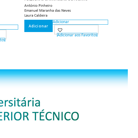
António Pinheiro
Emanuel Maranha das Neves
Laura Caldeira
Adicionar
Adicionar
Adicionar aos Favoritos
tos