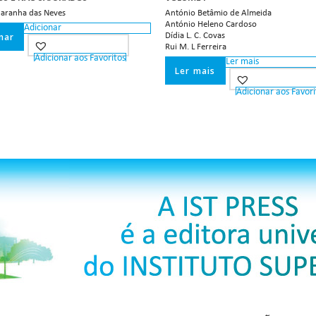
aranha das Neves
António Betâmio de Almeida
António Heleno Cardoso
Adicionar
nar
Dídia L. C. Covas
Rui M. L Ferreira
Adicionar aos Favoritos
Ler mais
Ler mais
Adicionar aos Favori