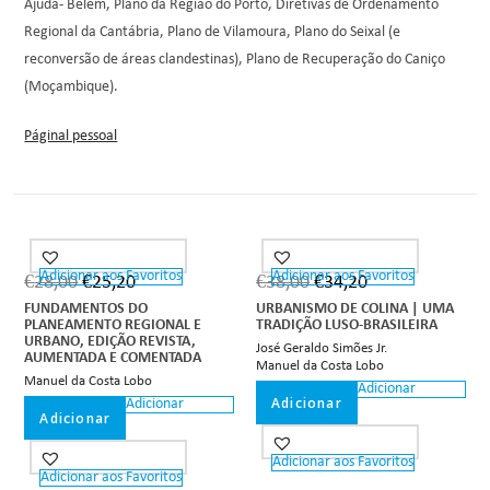
Ajuda- Belém, Plano da Região do Porto, Diretivas de Ordenamento
Regional da Cantábria, Plano de Vilamoura, Plano do Seixal (e
reconversão de áreas clandestinas), Plano de Recuperação do Caniço
(Moçambique).
Páginal pessoal
Adicionar aos Favoritos
Adicionar aos Favoritos
€
28,00
€
25,20
€
38,00
€
34,20
FUNDAMENTOS DO
URBANISMO DE COLINA | UMA
PLANEAMENTO REGIONAL E
TRADIÇÃO LUSO-BRASILEIRA
URBANO, EDIÇÃO REVISTA,
José Geraldo Simões Jr.
AUMENTADA E COMENTADA
Manuel da Costa Lobo
Manuel da Costa Lobo
Adicionar
Adicionar
Adicionar
Adicionar
Adicionar aos Favoritos
Adicionar aos Favoritos