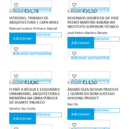
Adicionar aos Favoritos
Adicionar aos Favoritos
€
35,32
€
31,78
€
35,00
€
31,50
VITRÚVIO, TRATADO DE
DESENHOS DIDÁTICOS DE JOSÉ
ARQUITECTURA | CAPA MOLE
PEDRO MARTINS BARATA NO
INSTITUTO SUPERIOR TÉCNICO
Manuel Justino Pinheiro Maciel
José Pedro Martins Barata
Adicionar
Adicionar
Adicionar
Adicionar
Adicionar aos Favoritos
Adicionar aos Favoritos
Adicionar aos Favoritos
Adicionar aos Favoritos
€
22,00
€
19,80
€
15,00
€
13,50
O PAÍS A RÉGUA E ESQUADRO:
ÁLVARO SIZA DESIGN PROCESS
URBANISMO, ARQUITETURA E
| QUINTA DO BOM SUCESSO
MEMÓRIA NA OBRA PÚBLICA
HOUSING PROJECT
DE DUARTE PACHECO
Ren Ito
Sandra Vaz Costa
Adicionar
Adicionar
Adicionar
Adicionar