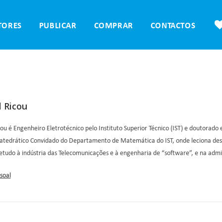
TORES
PUBLICAR
COMPRAR
CONTACTOS
 Ricou
ou é Engenheiro Eletrotécnico pelo Instituto Superior Técnico (IST) e doutora
Catedrático Convidado do Departamento de Matemática do IST, onde leciona desd
etudo à indústria das Telecomunicações e à engenharia de “software”, e na admi
soal