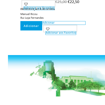
€
25,00
€
22,50
Adicionar aos Favoritos
INTRODUÇÃO À ÁLGEBRA
Manuel Ricou
Rui Loja Fernandes
Adicionar
Adicionar
Adicionar aos Favoritos