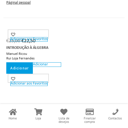
Páginal pessoal
Adicionar aos Favoritos
€
25,00
€
22,50
INTRODUÇÃO À ÁLGEBRA
Manuel Ricou
Rui Loja Fernandes
Adicionar
Adicionar
Adicionar aos Favoritos
Home
Loja
Lista de
Finalizar
Contactos
desejos
compra