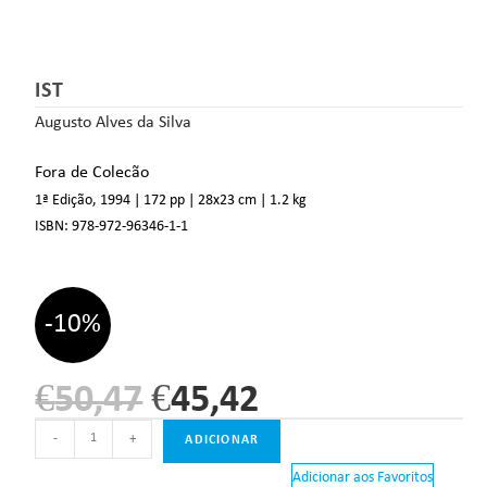
IST
Augusto Alves da Silva
Fora de Colecão
1ª Edição, 1994
| 172 pp
| 28
x23 cm
| 1.2 kg
ISBN:
978-972-96346-1-1
-10%
€
50,47
€
45,42
-
+
ADICIONAR
Adicionar aos Favoritos