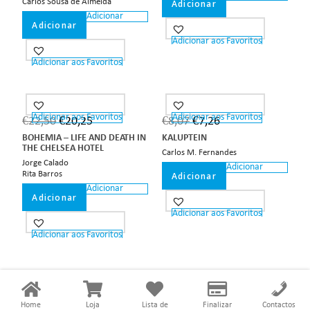
Carlos Sousa de Almeida
Adicionar
Adicionar
Adicionar
Adicionar aos Favoritos
Adicionar aos Favoritos
Adicionar aos Favoritos
Adicionar aos Favoritos
€
22,50
€
20,25
€
8,07
€
7,26
BOHEMIA – LIFE AND DEATH IN
KALUPTEIN
THE CHELSEA HOTEL
Carlos M. Fernandes
Jorge Calado
Adicionar
Rita Barros
Adicionar
Adicionar
Adicionar
Adicionar aos Favoritos
Adicionar aos Favoritos
Home
Loja
Lista de
Finalizar
Contactos