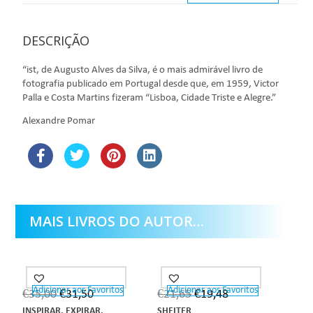
DESCRIÇÃO
“ist, de Augusto Alves da Silva, é o mais admirável livro de
fotografia publicado em Portugal desde que, em 1959, Victor
Palla e Costa Martins fizeram “Lisboa, Cidade Triste e Alegre.”
Alexandre Pomar
MAIS LIVROS DO AUTOR…
Adicionar aos Favoritos
Adicionar aos Favoritos
€
35,00
€
31,50
€
21,65
€
19,48
INSPIRAR. EXPIRAR.
SHELTER