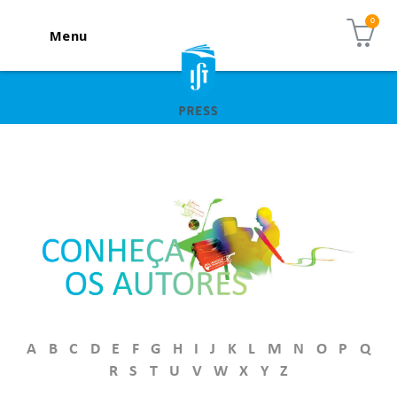
Menu
A
B
C
D
E
F
G
H
I
J
K
L
M
N
O
P
Q
R
S
T
U
V
W
X
Y
Z