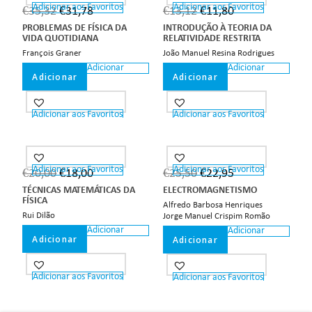
Adicionar aos Favoritos
Adicionar aos Favoritos
€
35,32
€
31,78
€
13,12
€
11,80
PROBLEMAS DE FÍSICA DA
INTRODUÇÃO À TEORIA DA
VIDA QUOTIDIANA
RELATIVIDADE RESTRITA
François Graner
João Manuel Resina Rodrigues
Adicionar
Adicionar
Adicionar
Adicionar
Adicionar aos Favoritos
Adicionar aos Favoritos
Adicionar aos Favoritos
Adicionar aos Favoritos
€
20,00
€
18,00
€
25,50
€
22,95
TÉCNICAS MATEMÁTICAS DA
ELECTROMAGNETISMO
FÍSICA
Alfredo Barbosa Henriques
Rui Dilão
Jorge Manuel Crispim Romão
Adicionar
Adicionar
Adicionar
Adicionar
Adicionar aos Favoritos
Adicionar aos Favoritos