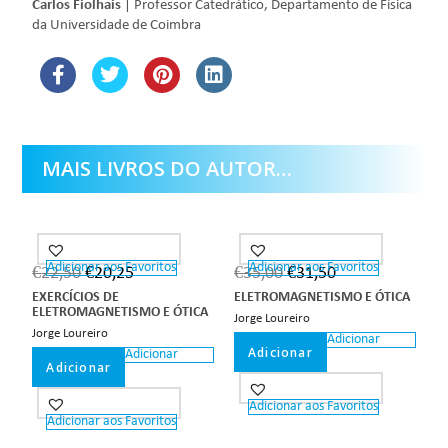
Carlos Fiolhais
| Professor Catedrático, Departamento de Física
da Universidade de Coimbra
MAIS LIVROS DO AUTOR…
Adicionar aos Favoritos
Adicionar aos Favoritos
€
22,50
€
20,25
€
35,00
€
31,50
EXERCÍCIOS DE
ELETROMAGNETISMO E ÓTICA
ELETROMAGNETISMO E ÓTICA
Jorge Loureiro
Jorge Loureiro
Adicionar
Adicionar
Adicionar
Adicionar
Adicionar aos Favoritos
Adicionar aos Favoritos