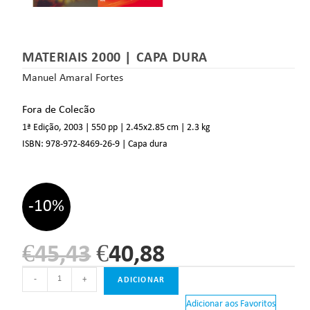
MATERIAIS 2000 | CAPA DURA
Manuel Amaral Fortes
Fora de Colecão
1ª Edição, 2003
| 550 pp
| 2.45
x2.85 cm
| 2.3 kg
ISBN:
978-972-8469-26-9 | Capa dura
-10%
€
45,43
€
40,88
-
+
ADICIONAR
Adicionar aos Favoritos