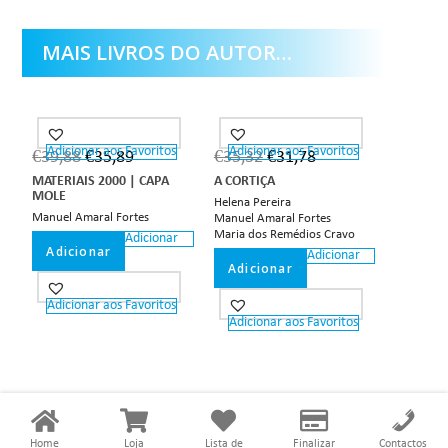
MAIS LIVROS DO AUTOR…
Adicionar aos Favoritos
Adicionar aos Favoritos
€
39,88
€
35,89
€
35,32
€
31,78
MATERIAIS 2000 | CAPA
A CORTIÇA
MOLE
Helena Pereira
Manuel Amaral Fortes
Manuel Amaral Fortes
Maria dos Remédios Cravo
Adicionar
Adicionar
Adicionar
Adicionar
Adicionar aos Favoritos
Adicionar aos Favoritos
Home
Loja
Lista de
Finalizar
Contactos