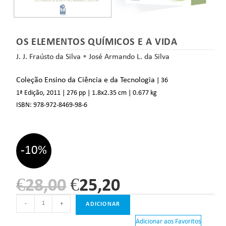
OS ELEMENTOS QUÍMICOS E A VIDA
J. J. Fraústo da Silva
•
José Armando L. da Silva
Coleção Ensino da Ciência e da Tecnologia
| 36
1ª Edição, 2011
| 276 pp
| 1.8
x2.35 cm
| 0.677 kg
ISBN:
978-972-8469-98-6
-10%
€
28,00
€
25,20
-
+
ADICIONAR
Adicionar aos Favoritos