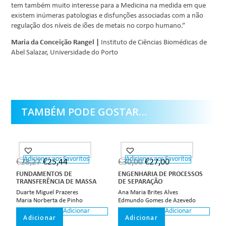
tem também muito interesse para a Medicina na medida em que
existem inúmeras patologias e disfunções associadas com a não
regulação dos níveis de iões de metais no corpo humano.”
Maria da Conceição Rangel |
Instituto de Ciências Biomédicas de
Abel Salazar, Universidade do Porto
TAMBÉM PODE GOSTAR…
Adicionar aos Favoritos
Adicionar aos Favoritos
€
28,27
€
25,44
€
30,00
€
27,00
FUNDAMENTOS DE
ENGENHARIA DE PROCESSOS
TRANSFERÊNCIA DE MASSA
DE SEPARAÇÃO
Duarte Miguel Prazeres
Ana Maria Brites Alves
Maria Norberta de Pinho
Edmundo Gomes de Azevedo
Adicionar
Adicionar
Adicionar
Adicionar