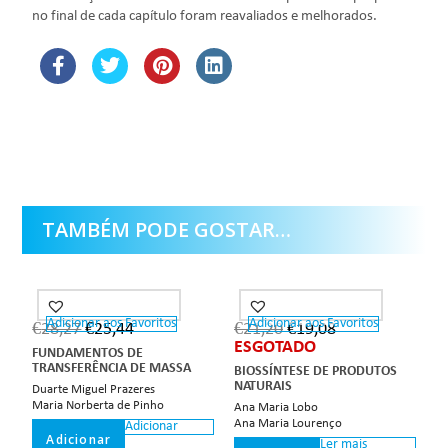
no final de cada capítulo foram reavaliados e melhorados.
TAMBÉM PODE GOSTAR…
Adicionar aos Favoritos
Adicionar aos Favoritos
OUT OF STOCK
€
28,27
€
25,44
€
21,20
€
19,08
ESGOTADO
FUNDAMENTOS DE
TRANSFERÊNCIA DE MASSA
BIOSSÍNTESE DE PRODUTOS
NATURAIS
Duarte Miguel Prazeres
Maria Norberta de Pinho
Ana Maria Lobo
Ana Maria Lourenço
Adicionar
Adicionar
Ler mais