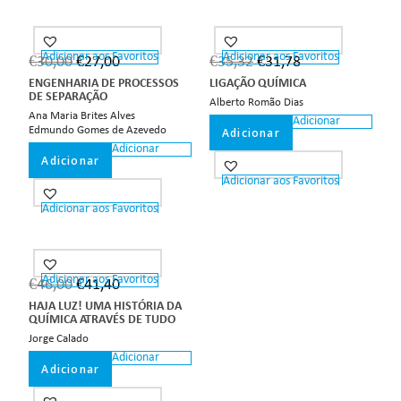
Adicionar aos Favoritos
Adicionar aos Favoritos
€
30,00
€
27,00
€
35,32
€
31,78
ENGENHARIA DE PROCESSOS
LIGAÇÃO QUÍMICA
DE SEPARAÇÃO
Alberto Romão Dias
Ana Maria Brites Alves
Adicionar
Edmundo Gomes de Azevedo
Adicionar
Adicionar
Adicionar
Adicionar aos Favoritos
Adicionar aos Favoritos
Adicionar aos Favoritos
€
46,00
€
41,40
HAJA LUZ! UMA HISTÓRIA DA
QUÍMICA ATRAVÉS DE TUDO
Jorge Calado
Adicionar
Adicionar