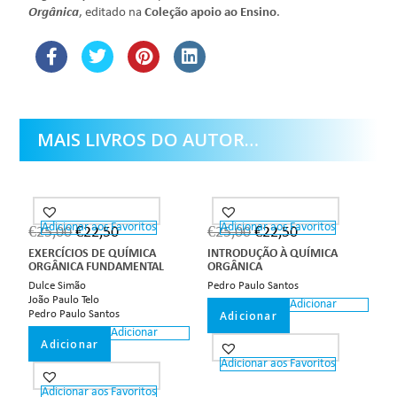
Orgânica
, editado na
Coleção apoio ao Ensino
.
MAIS LIVROS DO AUTOR…
Adicionar aos Favoritos
Adicionar aos Favoritos
€
25,00
€
22,50
€
25,00
€
22,50
EXERCÍCIOS DE QUÍMICA
INTRODUÇÃO À QUÍMICA
ORGÂNICA FUNDAMENTAL
ORGÂNICA
Dulce Simão
Pedro Paulo Santos
João Paulo Telo
Adicionar
Pedro Paulo Santos
Adicionar
Adicionar
Adicionar
Adicionar aos Favoritos
Adicionar aos Favoritos