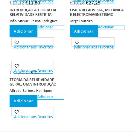
Adicionar aos Favoritos
Adicionar aos Favoritos
€
13,12
€
11,80
€
30,28
€
27,25
INTRODUÇÃO À TEORIA DA
FÍSICA RELATIVISTA, MECÂNICA
RELATIVIDADE RESTRITA
E ELECTROMAGNETISMO
João Manuel Resina Rodrigues
Jorge Loureiro
Adicionar
Adicionar
Adicionar
Adicionar
Adicionar aos Favoritos
Adicionar aos Favoritos
Adicionar aos Favoritos
€
32,30
€
29,07
TEORIA DA RELATIVIDADE
GERAL, UMA INTRODUÇÃO
Alfredo Barbosa Henriques
Adicionar
Adicionar
Adicionar aos Favoritos