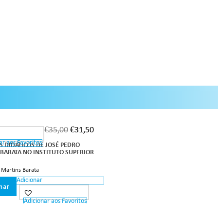
€
35,00
€
31,50
ar aos Favoritos
 DIDÁTICOS DE JOSÉ PEDRO
BARATA NO INSTITUTO SUPERIOR
 Martins Barata
Adicionar
nar
Adicionar aos Favoritos