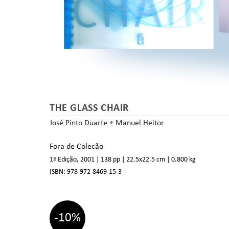
THE GLASS CHAIR
José Pinto Duarte
•
Manuel Heitor
Fora de Colecão
1ª Edição, 2001
| 138 pp
| 22.5
x22.5 cm
| 0.800 kg
ISBN:
978-972-8469-15-3
-10%