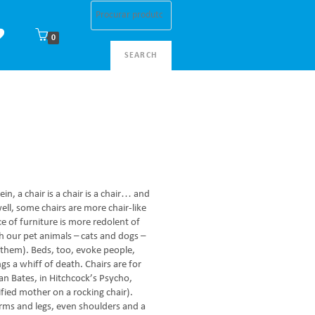
0
SEARCH
in, a chair is a chair is a chair… and
ll, some chairs are more chair-like
e of furniture is more redolent of
 our pet animals – cats and dogs –
n them). Beds, too, evoke people,
ngs a whiff of death. Chairs are for
an Bates, in Hitchcock’s Psycho,
fied mother on a rocking chair).
arms and legs, even shoulders and a