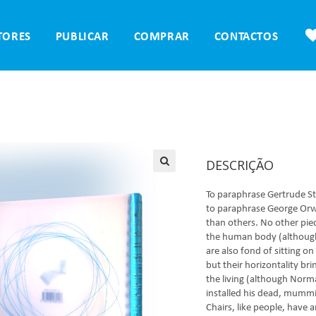
TORES
PUBLICAR
COMPRAR
CONTACTOS
DESCRIÇÃO
To paraphrase Gertrude Ste
to paraphrase George Orwe
than others. No other piec
the human body (although
are also fond of sitting o
but their horizontality bri
the living (although Norm
installed his dead, mummi
Chairs, like people, have 