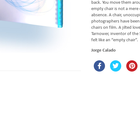
back. You move them arou
empty chair is not a mere o
absence. A chair, unoccup
photographers have been 
chairs on film. A jilted lo
Tarnower, inventor of the 
felt like an “empty chair”.
Jorge Calado