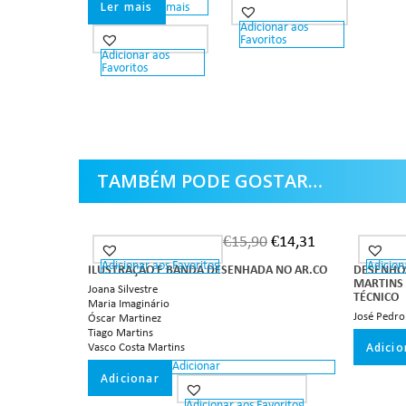
Ler mais
mais
Adicionar aos
Favoritos
Adicionar aos
Favoritos
TAMBÉM PODE GOSTAR…
€
15,90
€
14,31
Adicionar aos Favoritos
Adicion
ILUSTRAÇÃO E BANDA DESENHADA NO AR.CO
DESENHOS
MARTINS 
Joana Silvestre
TÉCNICO
Maria Imaginário
José Pedro
Óscar Martinez
Tiago Martins
Adicio
Vasco Costa Martins
Adicionar
Adicionar
Adicionar aos Favoritos