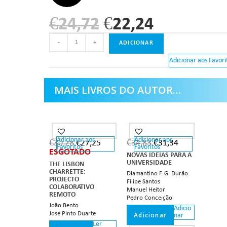
€
24,72
€
22,24
-
+
ADICIONAR
Adicionar aos Favori
MAIS LIVROS DO AUTOR…
Adicionar aos
Adicionar aos
OUT OF STOCK
€
30,28
€
27,25
€
34,83
€
31,34
Favoritos
Favoritos
ESGOTADO
NOVAS IDEIAS PARA A
UNIVERSIDADE
THE LISBON
CHARRETTE:
Diamantino F. G. Durão
PROJECTO
Filipe Santos
COLABORATIVO
Manuel Heitor
REMOTO
Pedro Conceição
João Bento
Adicio
José Pinto Duarte
Adicionar
nar
Ler