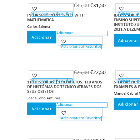
€
35,00
€
31,50
Adicionar aos Favoritos
Adicionar ao
INFORMATION INTEGRITY WITH
IDEIAS SOBRE
MATHEMATICA
ENSINO SUPE
INSTITUTO SU
Carlos Salema
2021 A DEZE
Adicionar
Adicionar
Adicionar
Adicionar aos Favoritos
€
25,00
€
22,50
Adicionar aos Favoritos
Adicionar ao
110 HISTÓRIAS | 110 OBJETOS. 110 ANOS
STOCHASTIC P
DE HISTÓRIAS DO TÉCNICO ATRAVÉS DOS
EXAMPLES & 
SEUS OBJETOS
Manuel Cabral 
Joana Lobo Antunes
Adicionar
Adicionar
Adicionar
Adicionar aos Favoritos