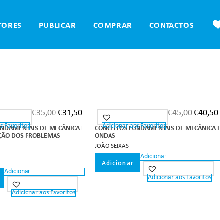
TORES
PUBLICAR
COMPRAR
CONTACTOS
€
35,00
€
31,50
€
45,00
€
40,50
s Favoritos
Adicionar aos Favoritos
UNDAMENTAIS DE MECÂNICA E
CONCEITOS FUNDAMENTAIS DE MECÂNICA 
ÇÃO DOS PROBLEMAS
ONDAS
JOÃO SEIXAS
Adicionar
Adicionar
Adicionar
Adicionar aos Favoritos
Adicionar aos Favoritos