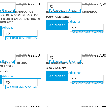
€
25,00
€
22,50
€
25,00
€
22,50
s Favoritos
Adicionar aos Favoritos
 CIÊNCIA, TECNOLOGIA E
INTRODUÇÃO À QUÍMICA ORGÂNICA
RIOR PELA COMUNIDADE DO
Pedro Paulo Santos
PERIOR TÉCNICO: JANEIRO DE
Adicionar
MBRO 2024
Adicionar
Adicionar
Adicionar aos Favoritos
Adicionar aos Favoritos
€
25,00
€
22,50
€
30,00
€
27,00
s Favoritos
Adicionar aos Favoritos
ROCESSES. THEORY,
INTRODUÇÃO À ROBÓTICA
EXERCISES
João S. Sequeira
Morais
Adicionar
Adicionar
Adicionar
Adicionar aos Favoritos
Adicionar aos Favoritos