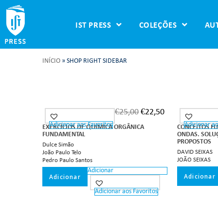
IST PRESS
COLEÇÕES
AU
INÍCIO
»
SHOP RIGHT SIDEBAR
€
25,00
€
22,50
Adicionar aos Favoritos
Adicionar ao
EXERCÍCIOS DE QUÍMICA ORGÂNICA
CONCEITOS F
FUNDAMENTAL
ONDAS. SOLU
PROPOSTOS
Dulce Simão
DAVID SEIXAS
João Paulo Telo
JOÃO SEIXAS
Pedro Paulo Santos
Adicionar
Adicionar
Adicionar
Adicionar aos Favoritos