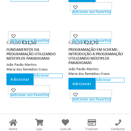
Adicionar aos Favoritos
Adicionar aos Favoritos
Adicionar aos Favoritos
€
35,00
€
31,50
€
25,23
€
22,70
FUNDAMENTOS DA
PROGRAMAÇÃO EM SCHEME:
PROGRAMAÇÃO UTILIZANDO
INTRODUÇÃO À PROGRAMAÇÃO
MÚLTIPLOS PARADIGMAS
UTILIZANDO MÚLTIPLOS
PARADIGMAS
João Pavão Martins
João Pavão Martins
Maria dos Remédios Cravo
Maria dos Remédios Cravo
Adicionar
Adicionar
Adicionar
Adicionar
Adicionar aos Favoritos
Adicionar aos Favoritos
Home
Loja
Lista de
Finalizar
Contactos