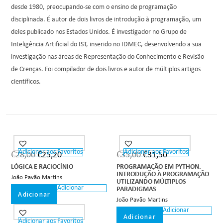
desde 1980, preocupando-se com o ensino de programação
disciplinada. É autor de dois livros de introdução à programação, um
deles publicado nos Estados Unidos. É investigador no Grupo de
Inteligência Artificial do IST, inserido no IDMEC, desenvolvendo a sua
investigação nas áreas de Representação do Conhecimento e Revisão
de Crenças. Foi compilador de dois livros e autor de múltiplos artigos
científicos.
Adicionar aos Favoritos
Adicionar aos Favoritos
€
28,00
€
25,20
€
35,00
€
31,50
LÓGICA E RACIOCÍNIO
PROGRAMAÇÃO EM PYTHON.
INTRODUÇÃO À PROGRAMAÇÃO
João Pavão Martins
UTILIZANDO MÚLTIPLOS
Adicionar
PARADIGMAS
Adicionar
João Pavão Martins
Adicionar
Adicionar
Adicionar aos Favoritos