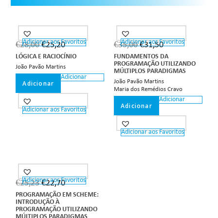
Adicionar aos Favoritos
Adicionar aos Favoritos
€
28,00
€
25,20
€
35,00
€
31,50
LÓGICA E RACIOCÍNIO
FUNDAMENTOS DA
PROGRAMAÇÃO UTILIZANDO
João Pavão Martins
MÚLTIPLOS PARADIGMAS
Adicionar
João Pavão Martins
Adicionar
Maria dos Remédios Cravo
Adicionar
Adicionar
Adicionar aos Favoritos
Adicionar aos Favoritos
Adicionar aos Favoritos
€
25,23
€
22,70
PROGRAMAÇÃO EM SCHEME:
INTRODUÇÃO À
PROGRAMAÇÃO UTILIZANDO
MÚLTIPLOS PARADIGMAS