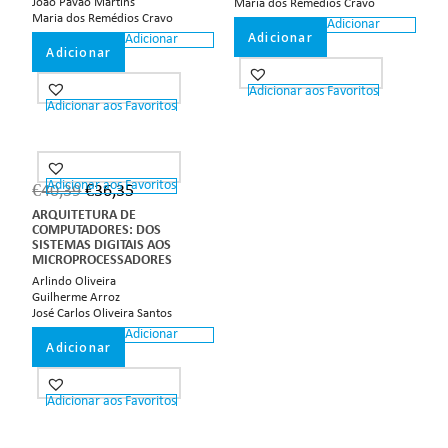
João Pavão Martins
Maria dos Remédios Cravo
Maria dos Remédios Cravo
Adicionar
Adicionar
Adicionar
Adicionar
Adicionar aos Favoritos
Adicionar aos Favoritos
Adicionar aos Favoritos
€
40,39
€
36,35
ARQUITETURA DE
COMPUTADORES: DOS
SISTEMAS DIGITAIS AOS
MICROPROCESSADORES
Arlindo Oliveira
Guilherme Arroz
José Carlos Oliveira Santos
Adicionar
Adicionar
Adicionar aos Favoritos