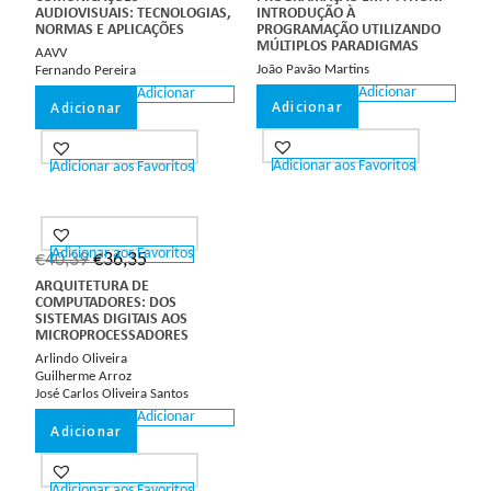
AUDIOVISUAIS: TECNOLOGIAS,
INTRODUÇÃO À
NORMAS E APLICAÇÕES
PROGRAMAÇÃO UTILIZANDO
MÚLTIPLOS PARADIGMAS
AAVV
João Pavão Martins
Fernando Pereira
Adicionar
Adicionar
Adicionar
Adicionar
Adicionar aos Favoritos
Adicionar aos Favoritos
Adicionar aos Favoritos
€
40,39
€
36,35
ARQUITETURA DE
COMPUTADORES: DOS
SISTEMAS DIGITAIS AOS
MICROPROCESSADORES
Arlindo Oliveira
Guilherme Arroz
José Carlos Oliveira Santos
Adicionar
Adicionar
Adicionar aos Favoritos