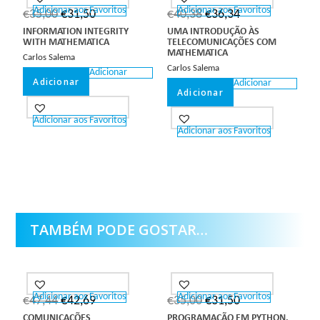
Adicionar aos Favoritos
Adicionar aos Favoritos
€
35,00
€
31,50
€
40,38
€
36,34
INFORMATION INTEGRITY
UMA INTRODUÇÃO ÀS
WITH MATHEMATICA
TELECOMUNICAÇÕES COM
MATHEMATICA
Carlos Salema
Carlos Salema
Adicionar
Adicionar
Adicionar
Adicionar
Adicionar aos Favoritos
Adicionar aos Favoritos
TAMBÉM PODE GOSTAR…
Adicionar aos Favoritos
Adicionar aos Favoritos
€
47,44
€
42,69
€
35,00
€
31,50
COMUNICAÇÕES
PROGRAMAÇÃO EM PYTHON.