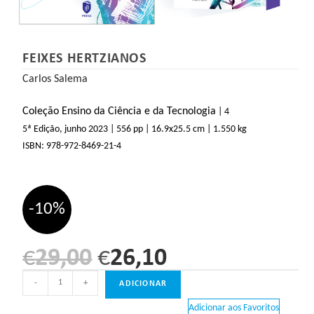
FEIXES HERTZIANOS
Carlos Salema
Coleção Ensino da Ciência e da Tecnologia
| 4
5ª Edição, junho 2023
| 556 pp
| 16.9
x25.5 cm
| 1.550 kg
ISBN:
978-972-8469-21-4
-10%
€
29,00
€
26,10
-
+
ADICIONAR
Adicionar aos Favoritos