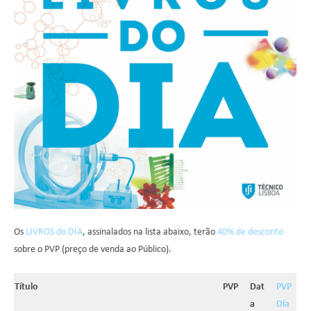
Os
LIVROS do DIA
, assinalados na lista abaixo, terão
40% de desconto
sobre o PVP (preço de venda ao Público).
Título
PVP
Dat
PVP
a
Dia