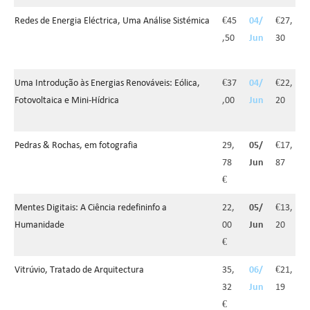
Redes de Energia Eléctrica, Uma Análise Sistémica
€45
04/
€27,
,50
Jun
30
Uma Introdução às Energias Renováveis: Eólica,
€37
04/
€22,
Fotovoltaica e Mini-Hídrica
,00
Jun
20
Pedras & Rochas, em fotografia
29,
05/
€17,
78
Jun
87
€
Mentes Digitais: A Ciência redefininfo a
22,
05/
€13,
Humanidade
00
Jun
20
€
Vitrúvio, Tratado de Arquitectura
35,
06/
€21,
32
Jun
19
€