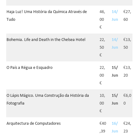
Haja Luz! Uma História da Química Através de
46,
14/
€27,
Tudo
00
Jun
60
€
Bohemia. Life and Death in the Chelsea Hotel
22,
14/
€13,
50
Jun
50
€
O País a Régua e Esquadro
22,
15/
€13,
00
Jun
20
€
O Lápis Mágico. Uma Construção da História da
10,
15/
€6,0
Fotografia
00
Jun
0
€
Arquitectura de Computadores
€40
16/
€24,
,39
Jun
23