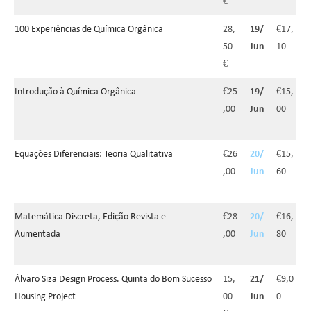
€
100 Experiências de Química Orgânica
28,
19/
€17,
50
Jun
10
€
Introdução à Química Orgânica
€25
19/
€15,
,00
Jun
00
Equações Diferenciais: Teoria Qualitativa
€26
20/
€15,
,00
Jun
60
Matemática Discreta, Edição Revista e
€28
20/
€16,
Aumentada
,00
Jun
80
Álvaro Siza Design Process. Quinta do Bom Sucesso
15,
21/
€9,0
Housing Project
00
Jun
0