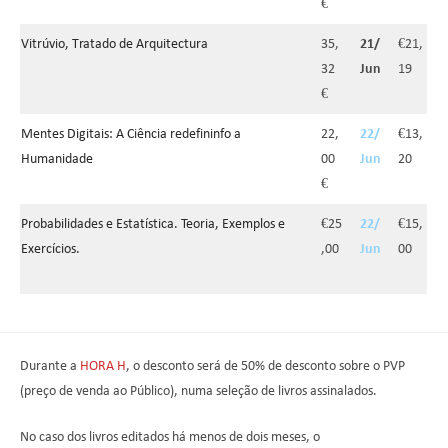
€
Vitrúvio, Tratado de Arquitectura
35,
21/
€21,
32
Jun
19
€
Mentes Digitais: A Ciência redefininfo a
22,
22/
€13,
Humanidade
00
Jun
20
€
Probabilidades e Estatística. Teoria, Exemplos e
€25
22/
€15,
Exercícios.
,00
Jun
00
Durante a
HORA H
, o desconto será de 50% de desconto sobre o PVP
(preço de venda ao Público), numa seleção de livros assinalados.
No caso dos livros editados há menos de dois meses, o