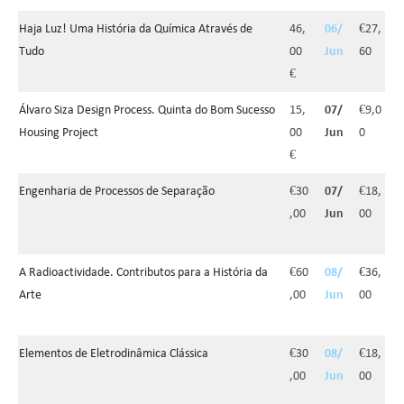
Haja Luz! Uma História da Química Através de
46,
06/
€27,
Tudo
00
Jun
60
€
Álvaro Siza Design Process. Quinta do Bom Sucesso
15,
07/
€9,0
Housing Project
00
Jun
0
€
Engenharia de Processos de Separação
€30
07/
€18,
,00
Jun
00
A Radioactividade. Contributos para a História da
€60
08/
€36,
Arte
,00
Jun
00
Elementos de Eletrodinâmica Clássica
€30
08/
€18,
,00
Jun
00