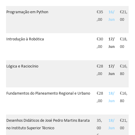
Programação em Python
€35
16/
€21,
,00
Jun
00
Introduçâo à Robótica
€30
17/
€18,
,00
Jun
00
Lógica e Raciocínio
€28
17/
€16,
,00
Jun
80
Fundamentos do Planeamento Regional e Urbano
€28
18/
€16,
,00
Jun
80
Desenhos Didáticos de José Pedro Martins Barata
35,
18/
€21,
no Instituto Superior Técnico
00
Jun
00