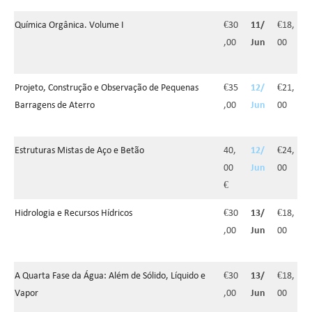
Química Orgânica. Volume I
€30
11/
€18,
,00
Jun
00
Projeto, Construção e Observação de Pequenas
€35
12/
€21,
Barragens de Aterro
,00
Jun
00
Estruturas Mistas de Aço e Betão
40,
12/
€24,
00
Jun
00
€
Hidrologia e Recursos Hídricos
€30
13/
€18,
,00
Jun
00
A Quarta Fase da Água: Além de Sólido, Líquido e
€30
13/
€18,
Vapor
,00
Jun
00