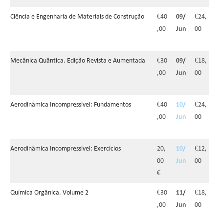
Ciência e Engenharia de Materiais de Construção
€40
09/
€24,
,00
Jun
00
Mecânica Quântica. Edição Revista e Aumentada
€30
09/
€18,
,00
Jun
00
Aerodinâmica Incompressível: Fundamentos
€40
10/
€24,
,00
Jun
00
Aerodinâmica Incompressível: Exercícios
20,
10/
€12,
00
Jun
00
€
Química Orgânica. Volume 2
€30
11/
€18,
,00
Jun
00